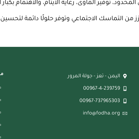
محدود، توفير المأوى، رعاية الأيتام، والاهتمام بكبا
عزز من التماسك الاجتماعي وتوفر حلولًا دائمة لتحس
مج
اليمن - تعز - جولة المرور
00967-4-239759
00967-737965303
info@fodha.org