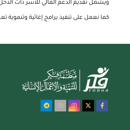
ويشمل تقديم الدعم المالي للأسر ذات الدخل ال
كما نعمل على تنفيذ برامج إغاثية وتنموية ت