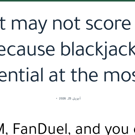
t may not score 
cause blackjack,
ential at the mo
أبريل 25, 2026
 FanDuel, and you