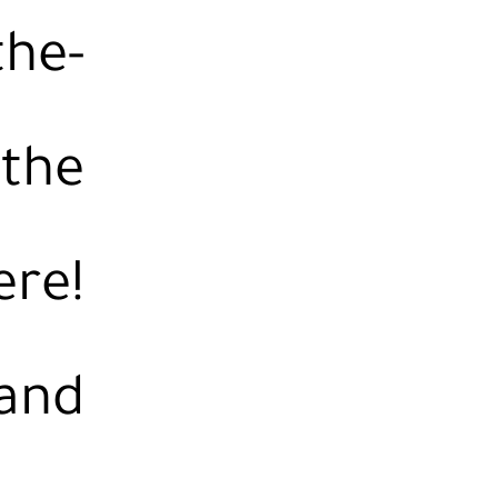
the-
 the
ere!
 and