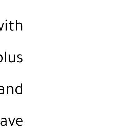
with
plus
 and
have