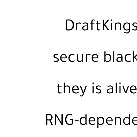
DraftKing
secure black
they is aliv
RNG-dependen