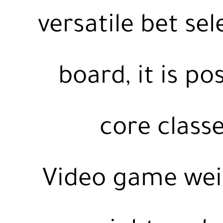
versatile bet sel
board, it is po
core class
Video game wei