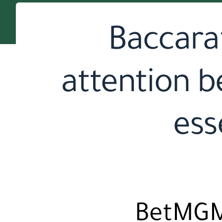
Baccara
attention be
ess
BetMGM,