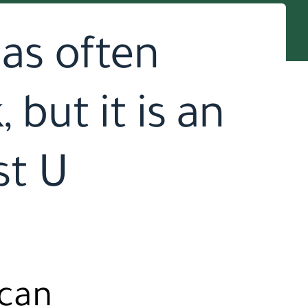
as often
 but it is an
st U
 can