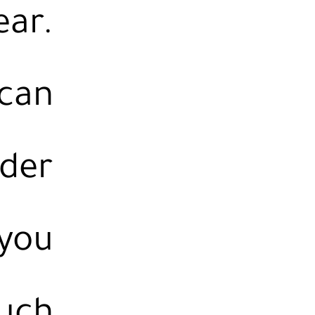
ear.
 can
rder
 you