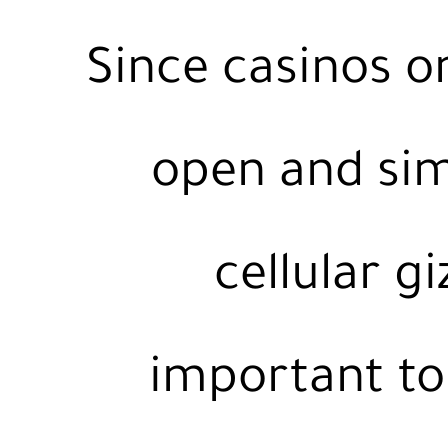
Since casinos o
open and sim
cellular g
important to 