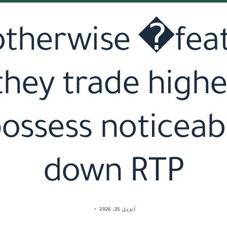
 otherwise �fe
they trade highe
possess noticeabl
down RTP
أبريل 25, 2026