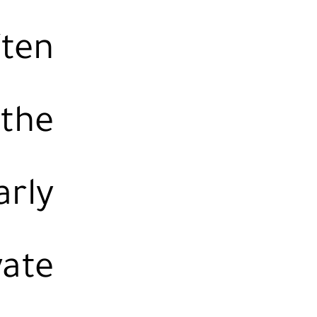
ften
 the
arly
vate