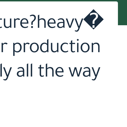
ature?heavy�
r production
y all the way