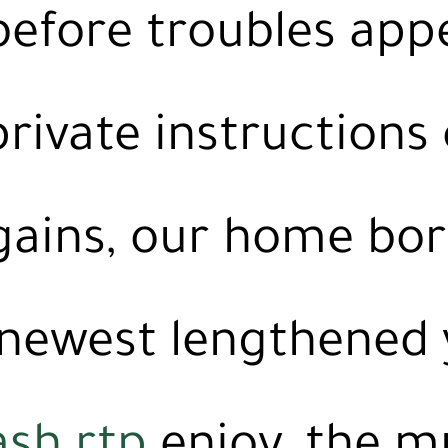
 before troubles app
rivate instructions
gains, our home bo
newest lengthened