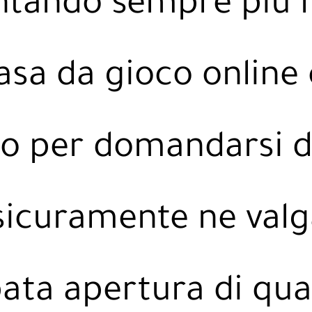
ntando sempre piu r
asa da gioco online
ano per domandarsi 
icuramente ne valg
pata apertura di qu