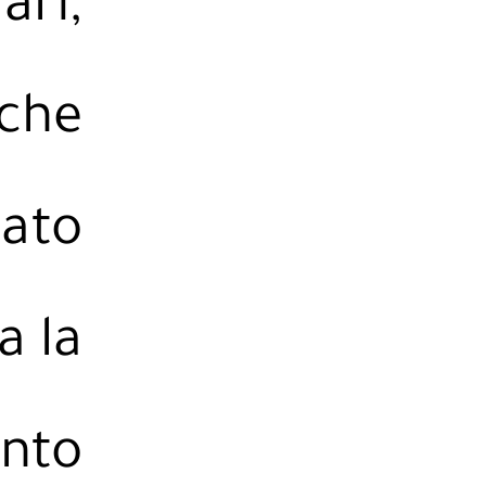
ari,
 che
dato
a la
anto