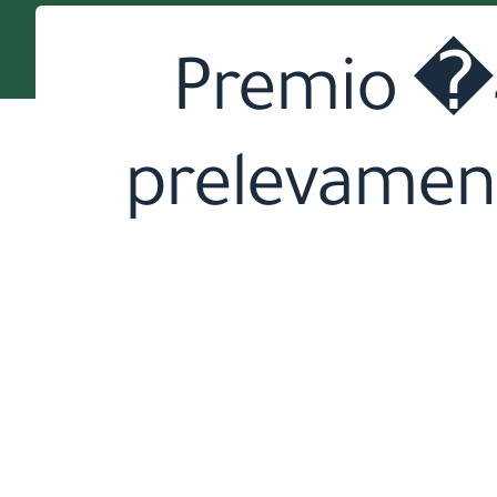
Premio �4
prelevament