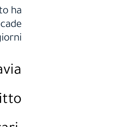
to ha
scade
iorni
avia
itto