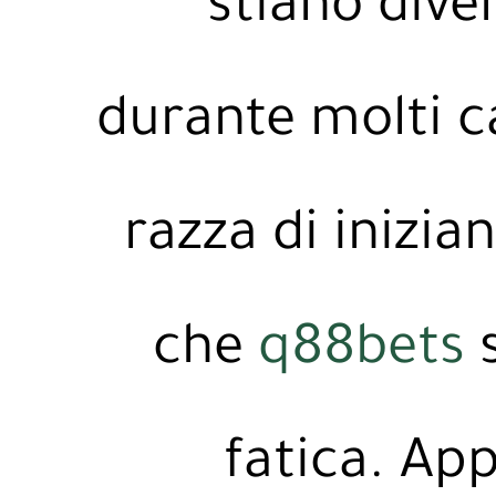
stiano dive
durante molti c
razza di inizi
che
q88bets
s
fatica. Ap