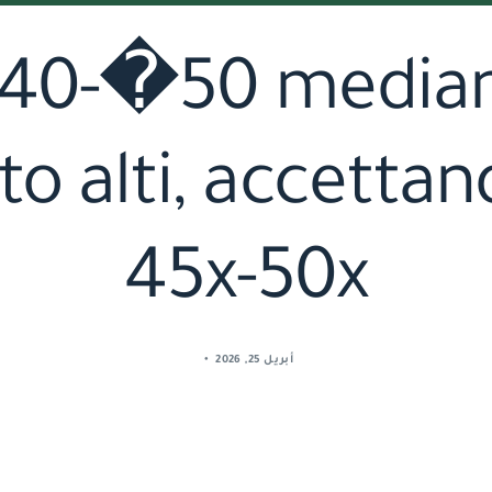
0-�50 mediante
o alti, accetta
45x-50x
أبريل 25, 2026