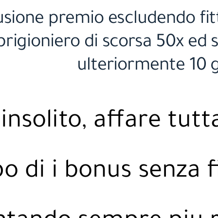
usione premio escludendo fit
prigioniero di scorsa 50x ed 
ulteriormente 10 g
insolito, affare tutt
po di i bonus senza f