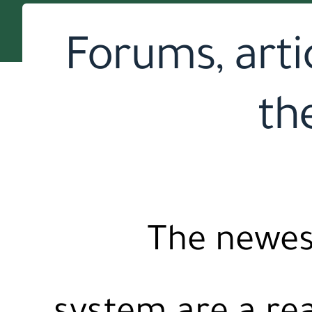
Forums, arti
th
The newes