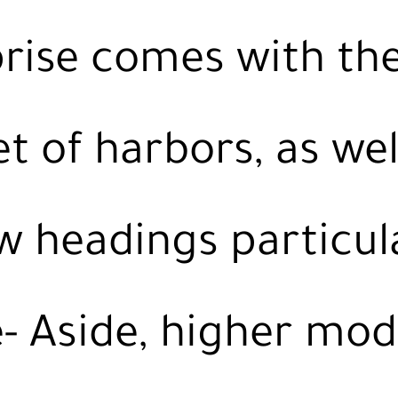
rise comes with th
 of harbors, as wel
 headings particul
- Aside, higher mo