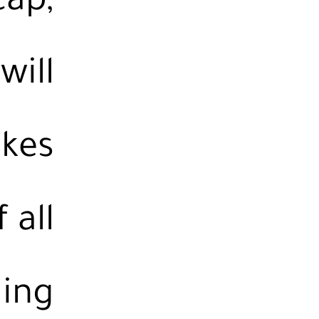
cap,
will
akes
 all
ling