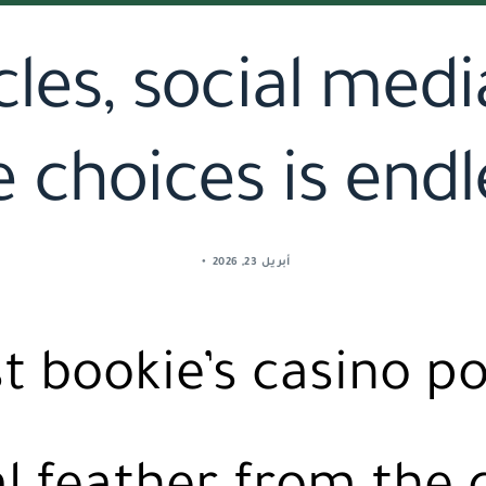
cles, social me
e choices is endl
أبريل 23, 2026
t bookie’s casino p