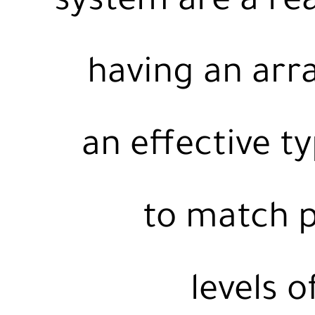
system are a rea
having an arra
an effective ty
to match p
levels 