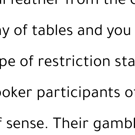
l feather from the 
y of tables and you 
pe of restriction st
oker participants of
of sense. Their gamb