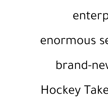
enterp
enormous set
brand-new
Hockey Take