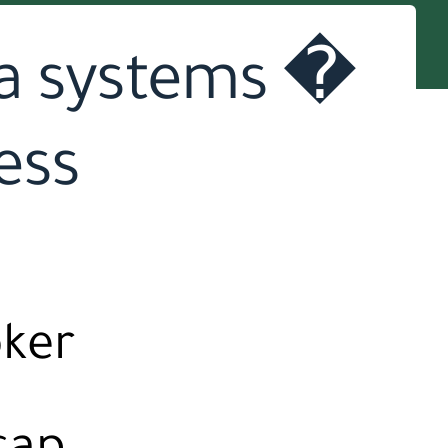
dia systems �
ess
oker