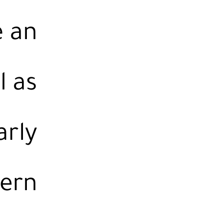
e an
l as
arly
dern