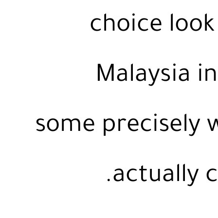
choice look 
Malaysia in
some precisely w
actually 