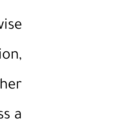
wise
ion,
ther
ss a