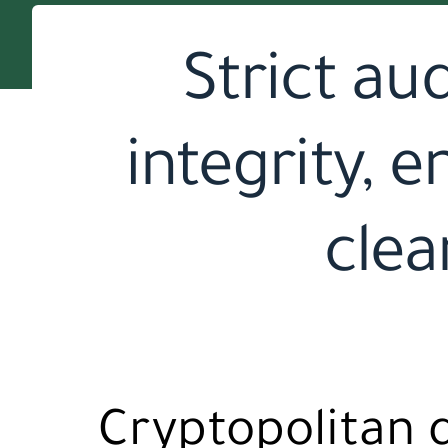
Strict au
integrity, 
clea
Cryptopolitan 