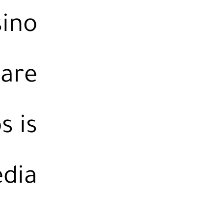
sino
 are
s is
dia.