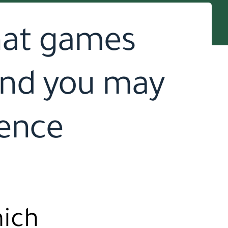
that games
 and you may
ience
hich