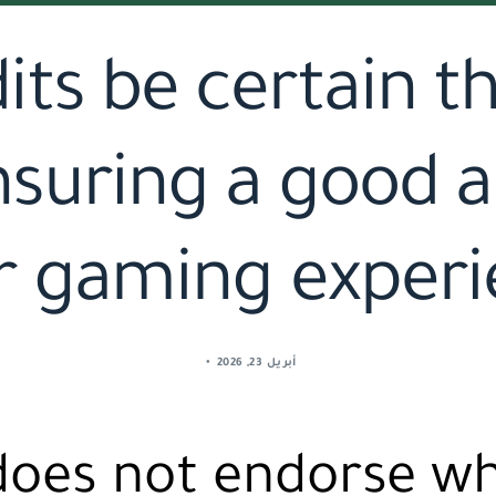
dits be certain 
ensuring a good
r gaming exper
أبريل 23, 2026
does not endorse w