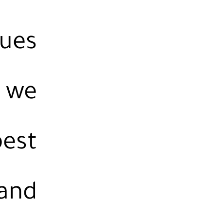
ues
n we
best
 and