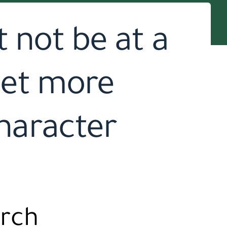
 not be at a
 get more
haracter
arch