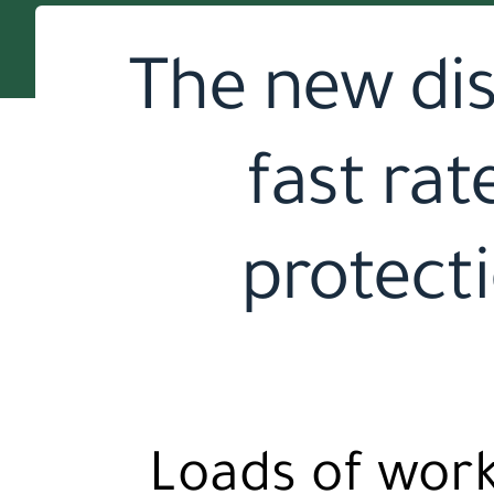
The new dis
fast rat
protect
Loads of wor