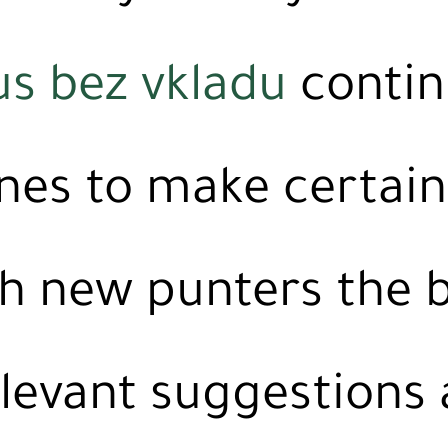
s bez vkladu
contin
nes to make certai
sh new punters the 
elevant suggestions