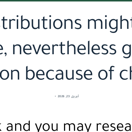
tributions might
e, nevertheless
ion because of c
أبريل 23, 2026
k and you may rese