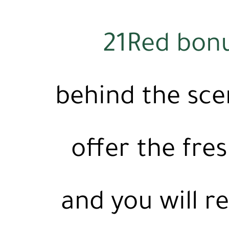
21Red bonu
behind the sce
offer the fre
and you will r