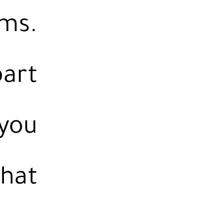
rms.
part
 you
that