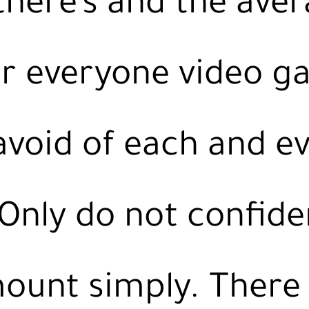
there’s and the ave
r everyone video 
avoid of each and e
 Only do not confid
ount simply. There