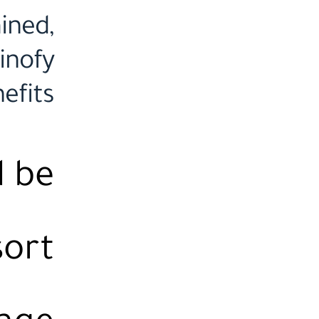
mined,
inofy
efits
d be
sort