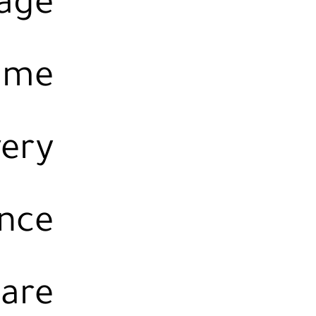
rage
game
very
ence
 are