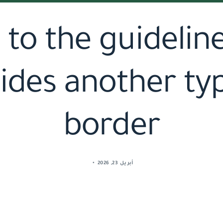
to the guidelin
des another ty
border
أبريل 23, 2026