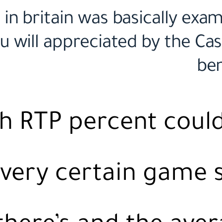
 in britain was basically exa
 will appreciated by the Cas
ben
sh RTP percent coul
every certain game 