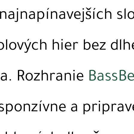
najnapínavejších sl
olových hier bez dl
ia. Rozhranie
BassBe
esponzívne a pripra