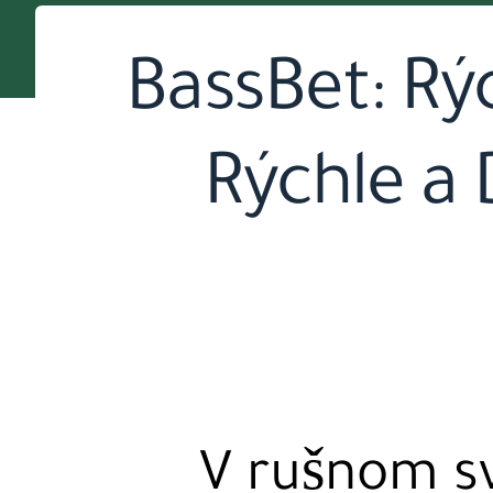
BassBet: Rý
Rýchle a
V rušnom sv