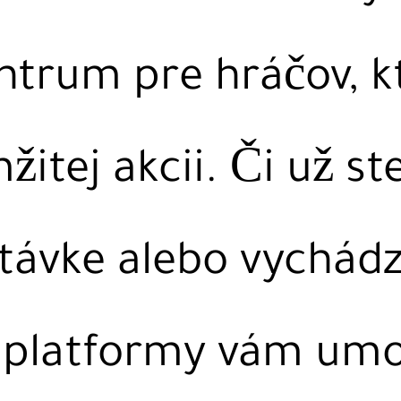
trum pre hráčov, k
itej akcii. Či už st
távke alebo vychád
n platformy vám um