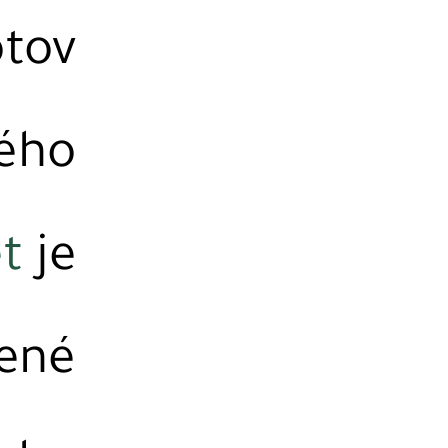
otov
hého
t
je
vené