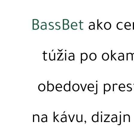
BassBet
ako cen
túžia po okamž
obedovej pres
na kávu, dizaj