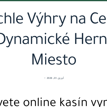
chle Výhry na Ce
 Dynamické Hern
Miesto
أبريل 23, 2026
ete online kasín vy