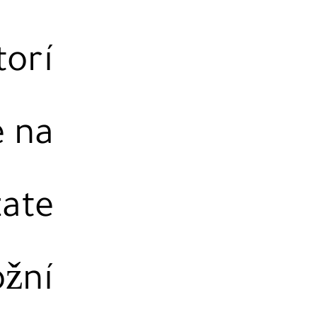
torí
e na
zate
ožní