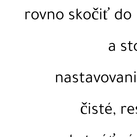
rovno skočiť do 
a st
nastavovan
čisté, r