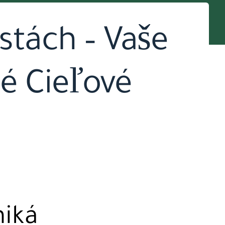
stách – Vaše
é Cieľové
niká