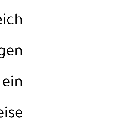
ich
igen
 ein
eise