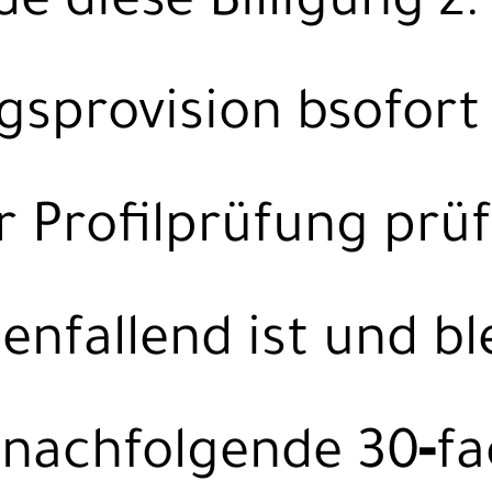
e diese Billigung z.
gsprovision bsofort
r Profilprüfung prüf
fallend ist und bl
nachfolgende 30‑f