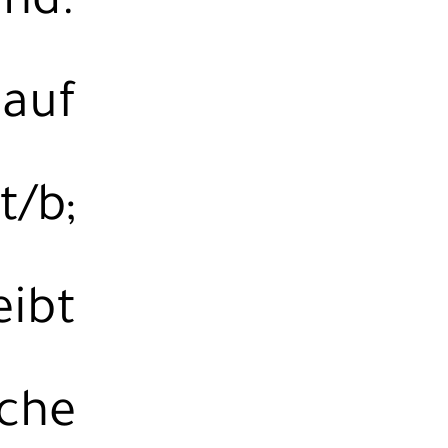
 hd.
 auf
t/b;
eibt
ache