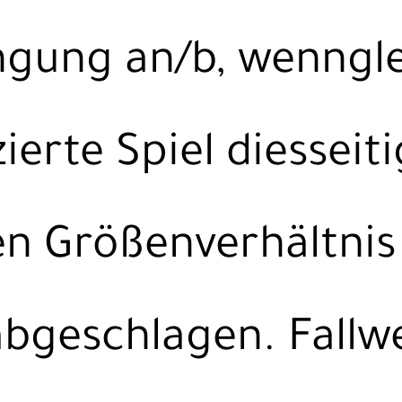
gung an/b, wenngle
zierte Spiel diesseit
n Größenverhältnis
bgeschlagen. Fallw