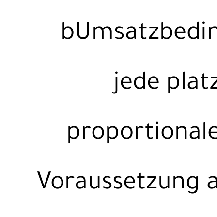
bUmsatzbedin
jede plat
proportionale
Voraussetzung a