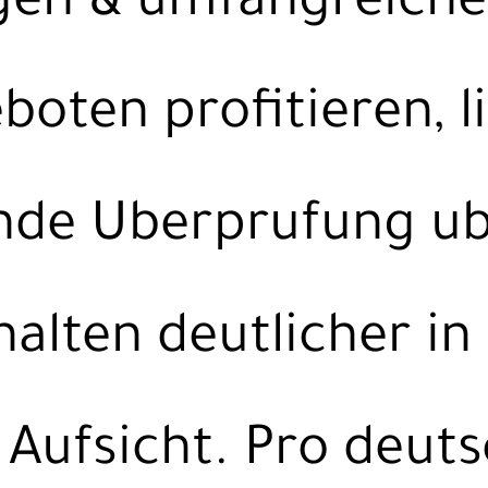
gen & umfangreiche
boten profitieren, l
nde Uberprufung ub
halten deutlicher in
 Aufsicht. Pro deut