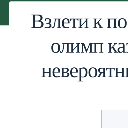
Взлети к п
олимп ка
невероят