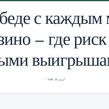
обеде с каждым
зино — где риск
ными выигрышам
أبريل 22, 2026