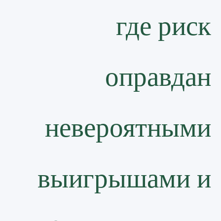
где риск
оправдан
невероятными
выигрышами и