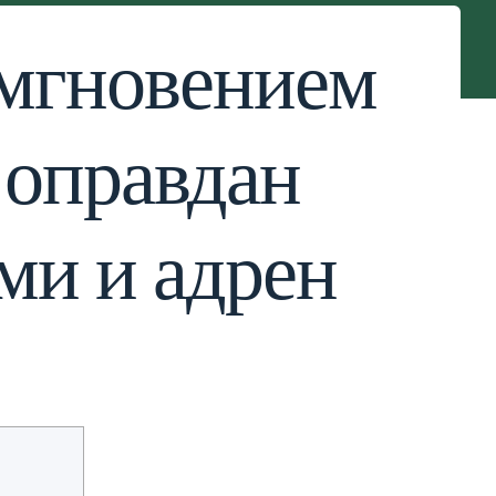
 мгновением
 оправдан
и и адрен