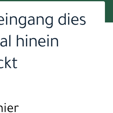
leingang dies
al hinein
kt?
hier