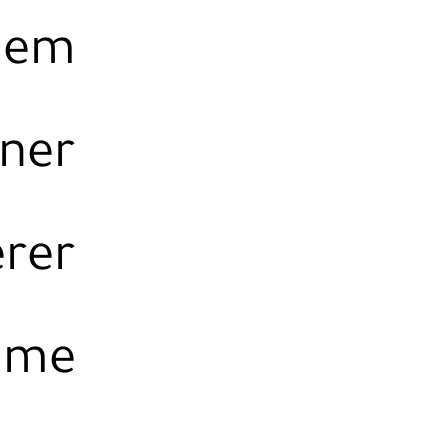
chem
ener
erer
ahme