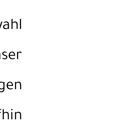
ahl
nser
ngen
fhin