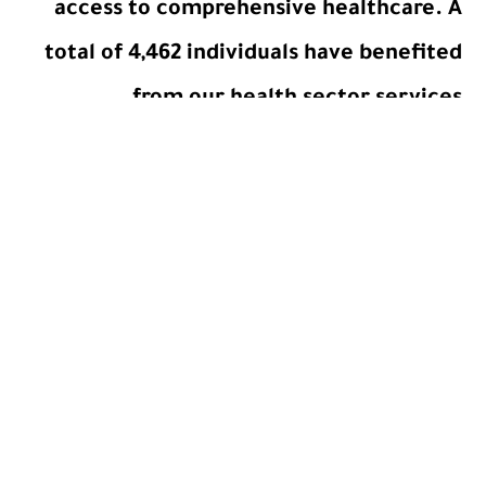
access to comprehensive healthcare. A
total of 4,462 individuals have benefited
from our health sector services.
#أهداف_التنمية_المستدامة
#منظمة_فكر_للتنمية_والأعمال_الإنسانية
#من_أجل_الإنسان