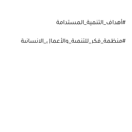
#أهداف_التنمية_المستدامة
#منظمة_فكر_للتنمية_والأعمال_الإنسانية
#من_أجل_الإنسان