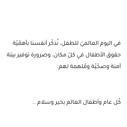
للطفل، نُذكّر أنفسنا بأهمّيّة
 كلّ مكان، وضرورة توفير بيئة
لهمة لهم.
لعالم بخير وسلام ..