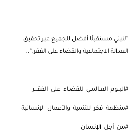
“لنبني مستقبلًا أفضل للجميع عبر تحقيق
العدالة الاجتماعية والقضاء على الفقر.”..
#اليــوم_العـالمـي_للقضـاء_على_الفقـــر
#منظمة_فكر_للتنمية_والأعمال_الإنسانية
#من_أجل_الإنسان