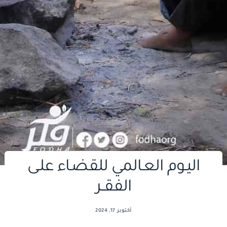
اليـوم العـالمي للقضـاء علـى
الفقــر
أكتوبر 17, 2024