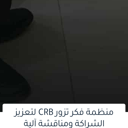
منظمة فكر تزور CRB لتعزيز
الشراكة ومناقشة آلية