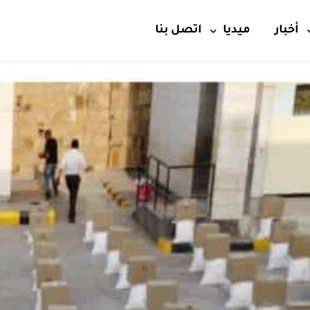
أخبار
ميديا
اتصل بنا
فيديو
حماية
إصدارات
ئي
إقتصادي
جتماعية