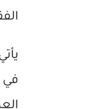
الفق
يأت
في ت
العد