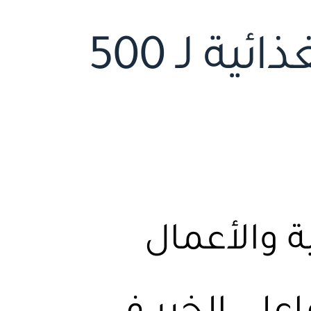
“فكر” تنفذ مشروع السلل الغذائية لـ 500
 والأعمال