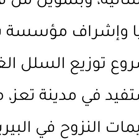
سانية، وبتمويل من ف
يا وإشراف مؤسسة ب
يد في مدينة تعز، م
ات النزوح في البيري