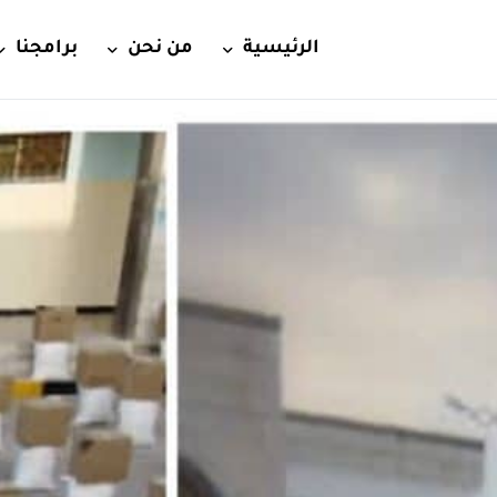
الرئيسية
من نحن
برامجنا
الرئيسية2
النشأة والتعريف
الصحة
الرؤية والرسالة والقيم
الإيواء وال
الأهداف
الأمن الغذا
الترخيص
التمكين ال
شركاؤنا
الرعاية الإ