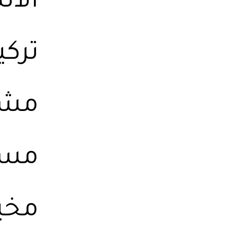
الان
ترك
مستف
مخيم